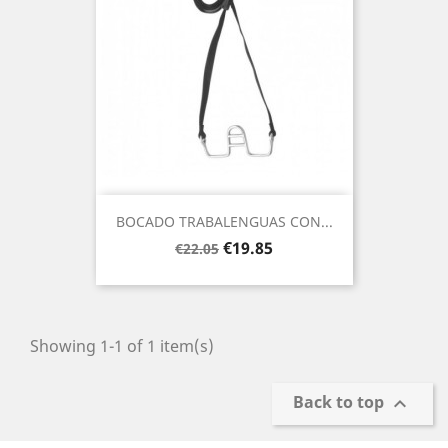
BOCADO TRABALENGUAS CON...
Regular
Price
€19.85
€22.05
price
Showing 1-1 of 1 item(s)
Back to top
