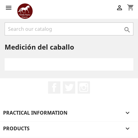
shopping_cart



Medición del caballo
Facebook
Twitter
Instagram
PRACTICAL INFORMATION

PRODUCTS
