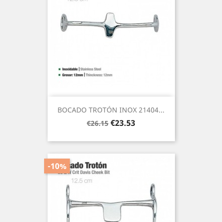
BOCADO TROTÓN INOX 21404...
Regular
Price
€23.53
€26.15
price
-10%