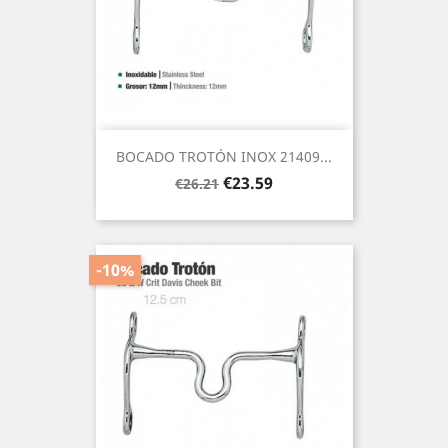
BOCADO TROTÓN INOX 21409...
Regular
Price
€23.59
€26.21
price
-10%