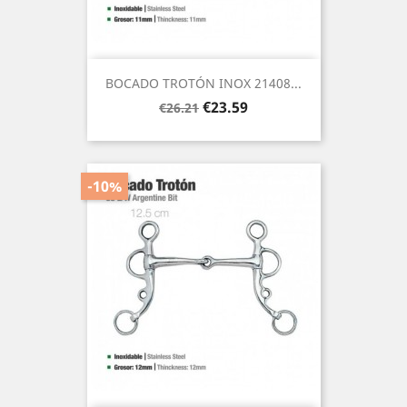
BOCADO TROTÓN INOX 21408...
Regular
Price
€23.59
€26.21
price
-10%