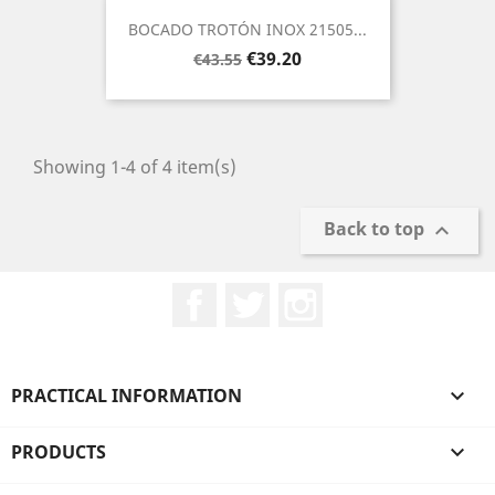
BOCADO TROTÓN INOX 21505...
Regular
Price
€39.20
€43.55
price
Showing 1-4 of 4 item(s)
Back to top

Facebook
Twitter
Instagram
PRACTICAL INFORMATION

PRODUCTS
