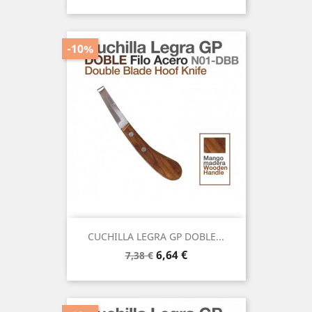
base
-10%
CUCHILLA LEGRA GP DOBLE...
Precio
Precio
6,64 €
7,38 €
base