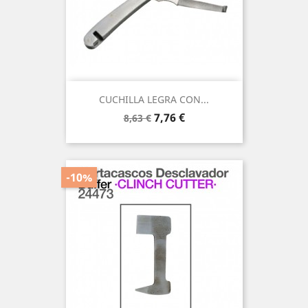
CUCHILLA LEGRA CON...
Precio
Precio
7,76 €
8,63 €
base
-10%