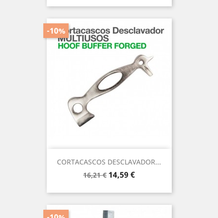
-10%
CORTACASCOS DESCLAVADOR...
Precio
Precio
14,59 €
16,21 €
base
-10%