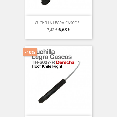
CUCHILLA LEGRA CASCOS...
Precio
Precio
6,68 €
7,42 €
base
-10%