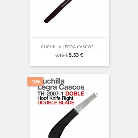
CUCHILLA LEGRA CASCOS...
Precio
Precio
5,53 €
6,15 €
base
-10%