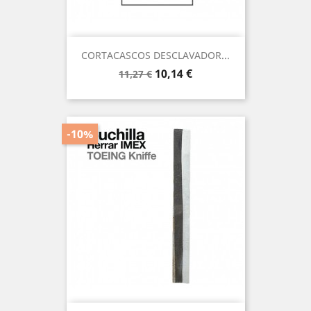
CORTACASCOS DESCLAVADOR...
Precio
Precio
10,14 €
11,27 €
base
-10%