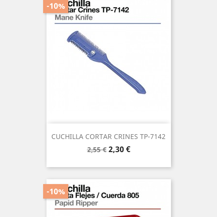
-10%
CUCHILLA CORTAR CRINES TP-7142
Precio
Precio
2,30 €
2,55 €
base
-10%