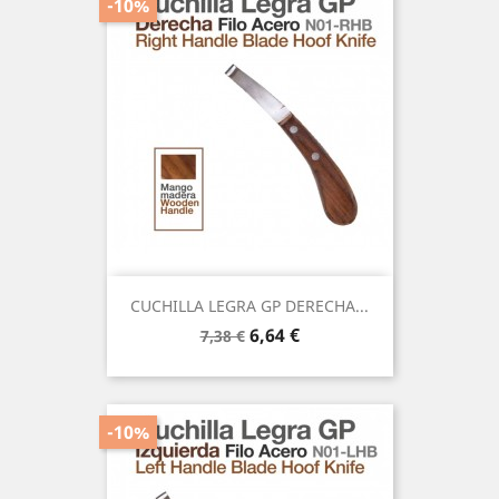
-10%
CUCHILLA LEGRA GP DERECHA...
Precio
Precio
6,64 €
7,38 €
base
-10%