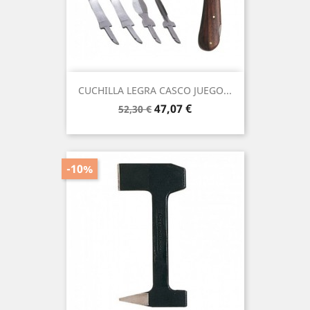
CUCHILLA LEGRA CASCO JUEGO...
Precio
Precio
47,07 €
52,30 €
base
-10%