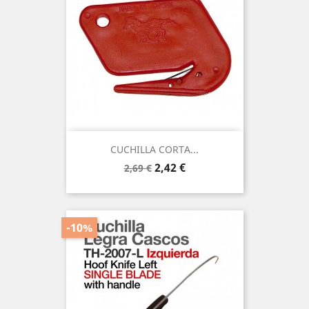
CUCHILLA CORTA...
Precio
Precio
2,42 €
2,69 €
base
-10%