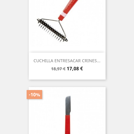
CUCHILLA ENTRESACAR CRINES...
Precio
Precio
17,08 €
18,97 €
base
-10%