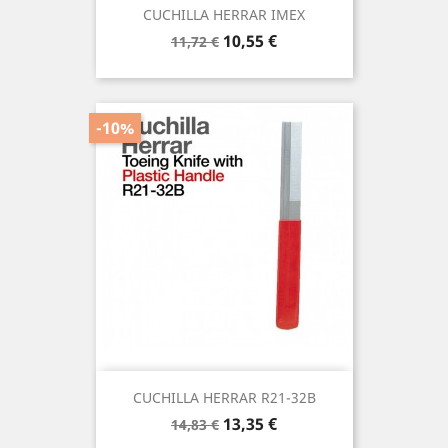
CUCHILLA HERRAR IMEX
Precio
Precio
10,55 €
11,72 €
base
-10%
CUCHILLA HERRAR R21-32B
Precio
Precio
13,35 €
14,83 €
base