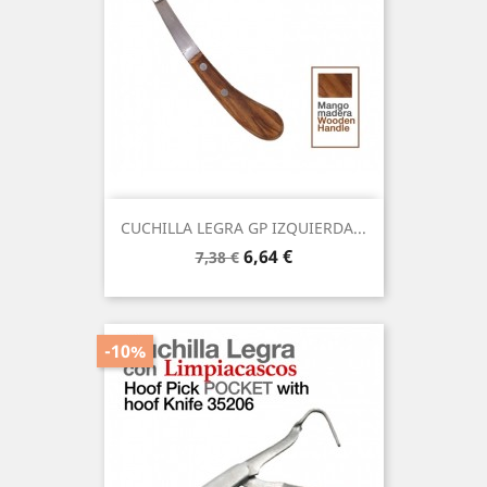
CUCHILLA LEGRA GP IZQUIERDA...
Precio
Precio
6,64 €
7,38 €
base
-10%