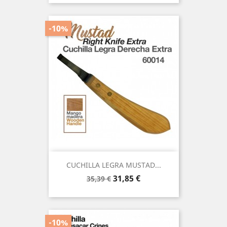
-10%
CUCHILLA LEGRA MUSTAD...
Precio
Precio
31,85 €
35,39 €
base
-10%