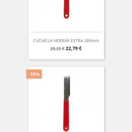
CUCHILLA HERRAR EXTRA 280mm
Precio
Precio
22,79 €
25,33 €
base
-10%