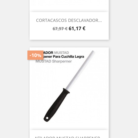
CORTACASCOS DESCLAVADOR...
Precio
Precio
61,17 €
67,97 €
base
-10%