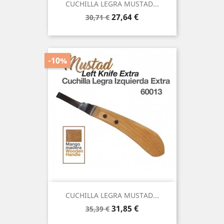
CUCHILLA LEGRA MUSTAD...
Precio
Precio
27,64 €
30,71 €
base
-10%
CUCHILLA LEGRA MUSTAD...
Precio
Precio
31,85 €
35,39 €
base