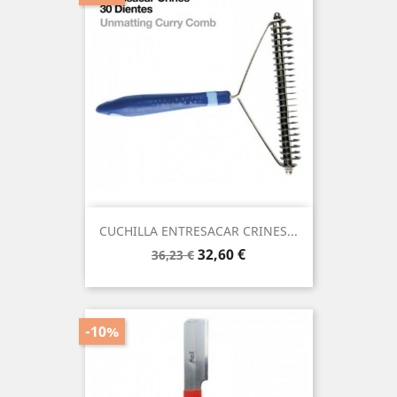
CUCHILLA ENTRESACAR CRINES...
Precio
Precio
32,60 €
36,23 €
base
-10%