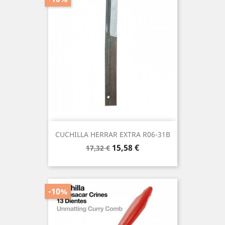
CUCHILLA HERRAR EXTRA R06-31B
Precio
Precio
15,58 €
17,32 €
base
-10%