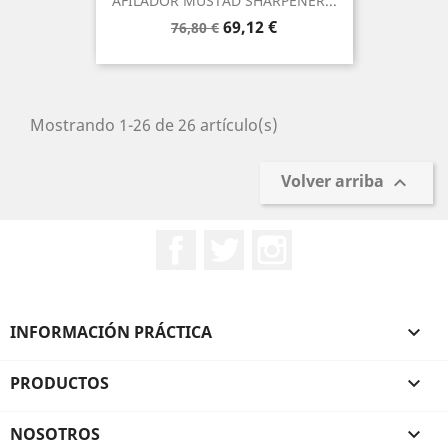
AFILADOR MUSTAD SHARPENER...
Precio
Precio
69,12 €
76,80 €
base
Mostrando 1-26 de 26 artículo(s)
Volver arriba

Facebook
Twitter
Instagram
INFORMACIÓN PRÁCTICA

PRODUCTOS

NOSOTROS
