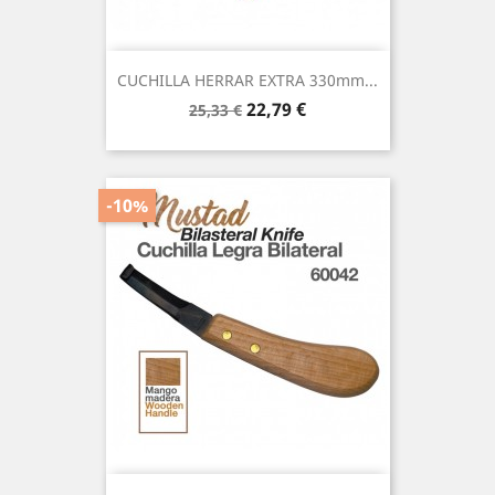
CUCHILLA HERRAR EXTRA 330mm...
Precio
Precio
22,79 €
25,33 €
base
-10%