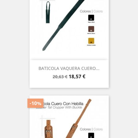
BATICOLA VAQUERA CUERO...
Precio
Precio
18,57 €
20,63 €
base
-10%