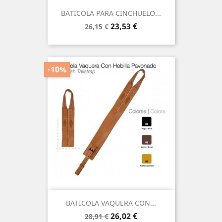
BATICOLA PARA CINCHUELO...
Precio
Precio
23,53 €
26,15 €
base
-10%
BATICOLA VAQUERA CON...
Precio
Precio
26,02 €
28,91 €