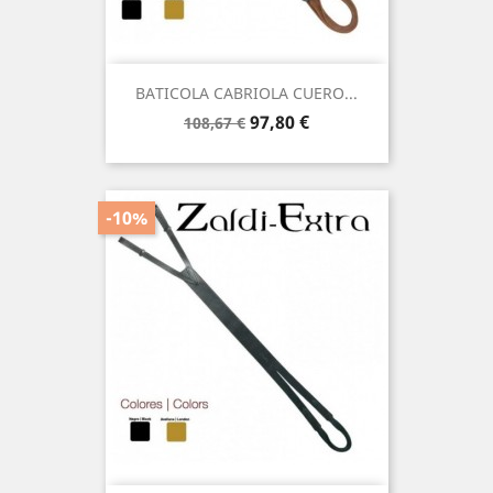
BATICOLA CABRIOLA CUERO...
Precio
Precio
97,80 €
108,67 €
base
-10%