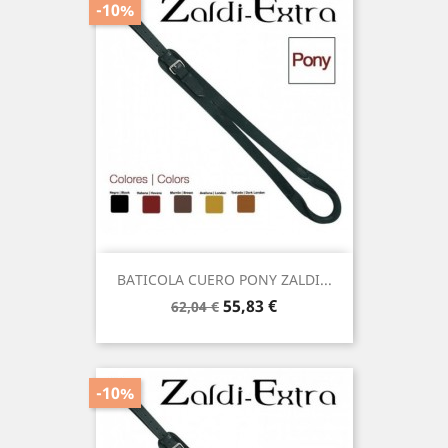
-10%
BATICOLA CUERO PONY ZALDI...
Precio
Precio
55,83 €
62,04 €
base
-10%