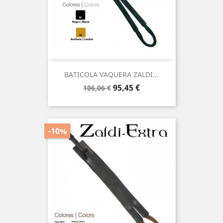
BATICOLA VAQUERA ZALDI...
Precio
Precio
95,45 €
106,06 €
base
-10%