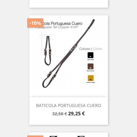
base
-10%
BATICOLA PORTUGUESA CUERO
Precio
Precio
29,25 €
32,50 €
base