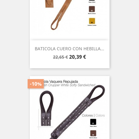
BATICOLA CUERO CON HEBILLA...
Precio
Precio
20,39 €
22,65 €
base
-10%