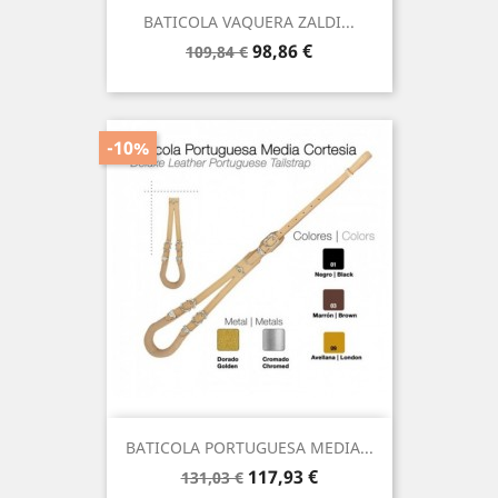
BATICOLA VAQUERA ZALDI...
Precio
Precio
98,86 €
109,84 €
base
-10%
BATICOLA PORTUGUESA MEDIA...
Precio
Precio
117,93 €
131,03 €