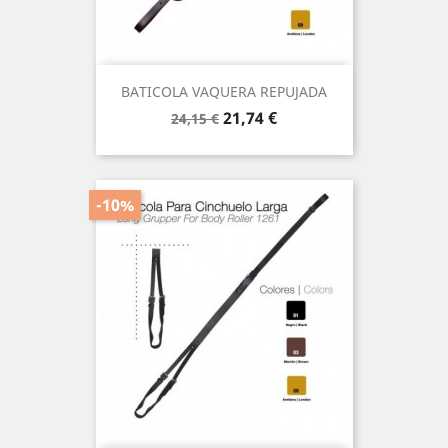
BATICOLA VAQUERA REPUJADA
Precio
Precio
21,74 €
24,15 €
base
-10%