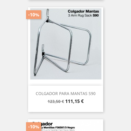
-10%
COLGADOR PARA MANTAS S90
Precio
Precio
111,15 €
123,50 €
base
-10%