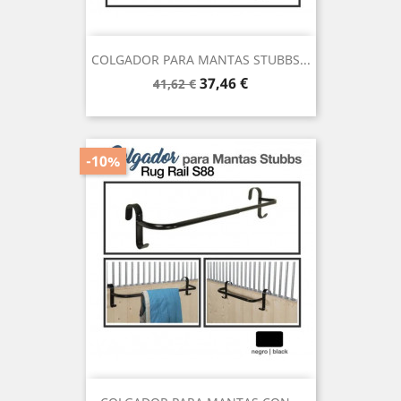
COLGADOR PARA MANTAS STUBBS...
Precio
Precio
37,46 €
41,62 €
base
-10%