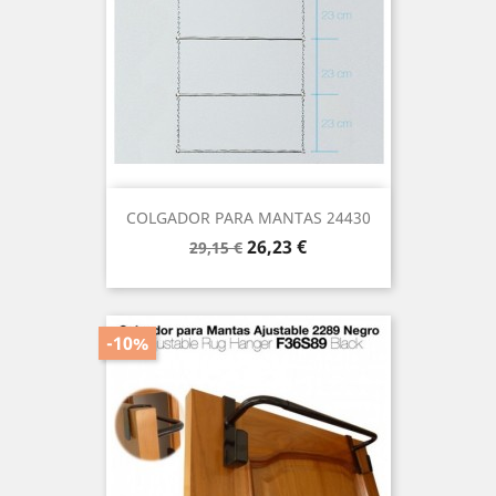
COLGADOR PARA MANTAS 24430
Precio
Precio
26,23 €
29,15 €
base
-10%