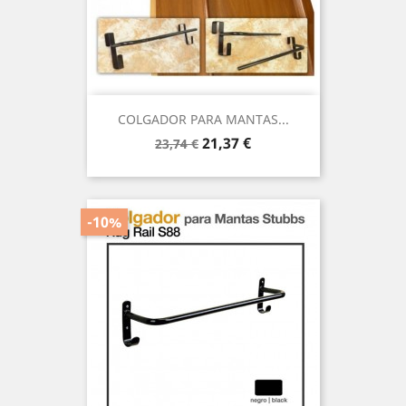
COLGADOR PARA MANTAS...
Precio
Precio
21,37 €
23,74 €
base
-10%