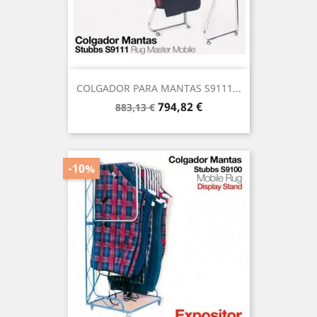
COLGADOR PARA MANTAS S9111...
Precio
Precio
794,82 €
883,13 €
base
-10%