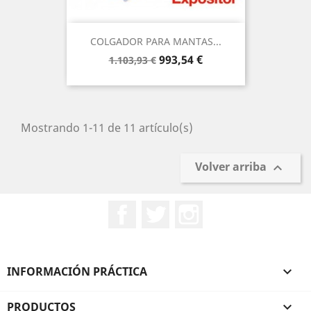
COLGADOR PARA MANTAS...
Precio
Precio
993,54 €
1.103,93 €
base
Mostrando 1-11 de 11 artículo(s)
Volver arriba

Facebook
Twitter
Instagram
INFORMACIÓN PRÁCTICA

PRODUCTOS
