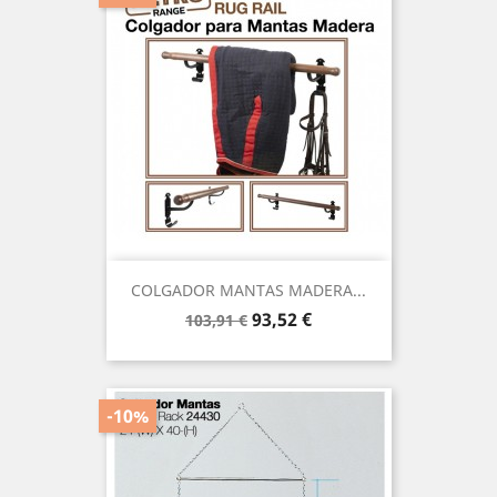
COLGADOR MANTAS MADERA...
Precio
Precio
93,52 €
103,91 €
base
-10%