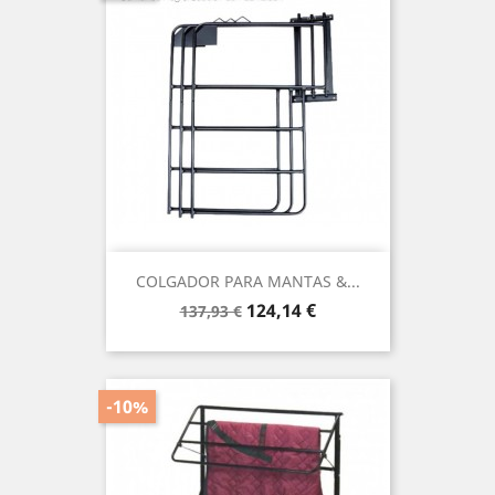
COLGADOR PARA MANTAS &...
Precio
Precio
124,14 €
137,93 €
base
-10%