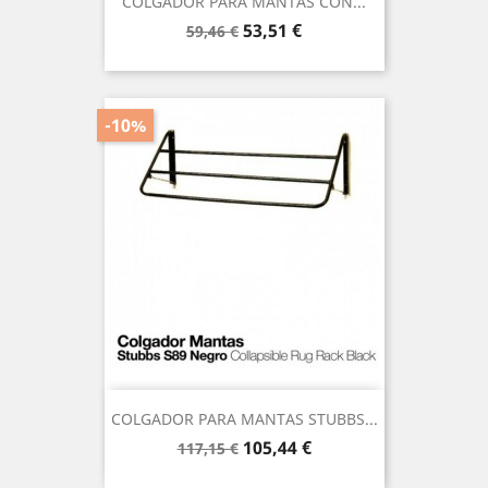
COLGADOR PARA MANTAS CON...
Precio
Precio
53,51 €
59,46 €
base
-10%
COLGADOR PARA MANTAS STUBBS...
Precio
Precio
105,44 €
117,15 €
base