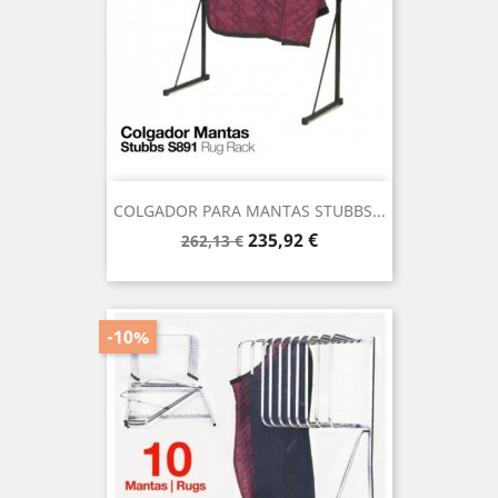
COLGADOR PARA MANTAS STUBBS...
Precio
Precio
235,92 €
262,13 €
base
-10%