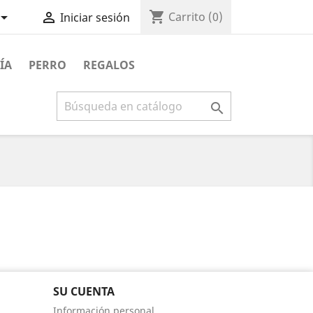
shopping_cart


Carrito
(0)
Iniciar sesión
ÍA
PERRO
REGALOS

SU CUENTA
Información personal