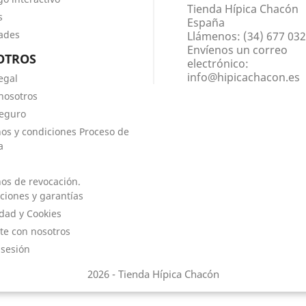
Tienda Hípica Chacón
s
España
ades
Llámenos:
(34) 677 03
Envíenos un correo
OTROS
electrónico:
info@hipicachacon.es
egal
nosotros
eguro
os y condiciones Proceso de
a
os de revocación.
ciones y garantías
idad y Cookies
te con nosotros
 sesión
2026 - Tienda Hípica Chacón