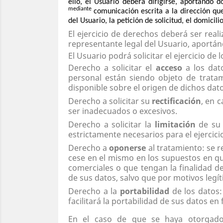
ello, el Usuario deberá dirigirse, aportando
mediante
comunicación escrita a la dirección qu
del Usuario, la petición de solicitud, el domicili
El ejercicio de derechos deberá ser rea
representante legal del Usuario, aportá
El Usuario podrá solicitar el ejercicio de
Derecho a solicitar el
acceso
a los dat
personal están siendo objeto de tratam
disponible sobre el origen de dichos dat
Derecho a solicitar su
rectificación
, en 
ser inadecuados o excesivos.
Derecho a solicitar la
limitación
de su 
estrictamente necesarios para el ejercici
Derecho a
oponerse
al tratamiento: se r
cese en el mismo en los supuestos en qu
comerciales o que tengan la finalidad d
de sus datos, salvo que por motivos legít
Derecho a la
portabilidad
de los datos:
facilitará la portabilidad de sus datos e
En el caso de que se haya otorgado 