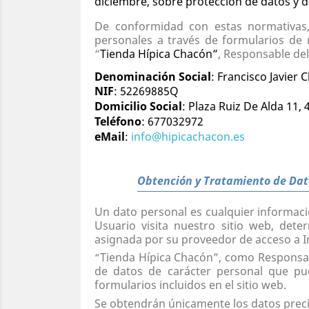
diciembre, sobre protección de datos y 
De conformidad con estas normativas, 
personales a través de formularios de 
“
Tienda Hípica Chacón”
, Responsable del
Denominación Social
: Francisco Javier 
NIF
: 52269885Q
Domicilio Social
: Plaza Ruiz De Alda 11, 
Teléfono
: 677032972
eMail
:
info@hipicachacon.es
Obtención y Tratamiento de Dat
Un dato personal es cualquier informació
Usuario visita nuestro sitio web, det
asignada por su proveedor de acceso a I
Tienda Hípica Chacón”, como Responsabl
“
de datos de carácter personal que pue
formularios incluidos en el sitio web.
Se obtendrán únicamente los datos preci