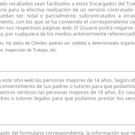
les recabados sean facilitados a estos Encargados del Tra
rio para la efectiva realización de un servicio contratad
uedan ser, total o parcialmente, subcontratados a otr
iento, con los que se ha convenido el correspondiente con
s en sus respectivas páginas web. El Usuario podrá negarse 
ta, por cualquiera de los medios anteriormente referenciad
o, los datos de Clientes podrán ser cedidos a determinados organi
s, Inspección de Trabajo, etc.
n este sitio web las personas mayores de 14 años. Según o
l consentimiento de sus padres o tutores para que podamos
uestros servicios las personas mayores de 18 años. En ca
dres o tutores legales para que podamos prestar los serv
través del formulario correspondiente, la información que r