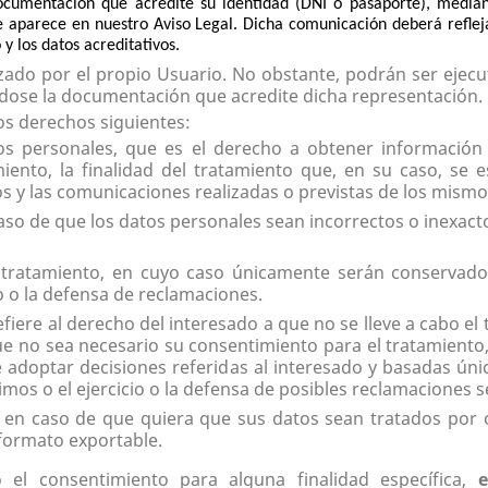
 documentación que acredite su identidad (DNI o pasaporte), media
e aparece en nuestro Aviso Legal. Dicha comunicación deberá reflej
o y los datos acreditativos.
lizado por el propio Usuario. No obstante, podrán ser ej
ndose la documentación que acredite dicha representación.
 los derechos siguientes:
os personales, que es el derecho a obtener información 
iento, la finalidad del tratamiento que, en su caso, se e
os y las comunicaciones realizadas o previstas de los mismo
caso de que los datos personales sean incorrectos o inexact
tratamiento, en cuyo caso únicamente serán conservado
o o la defensa de reclamaciones.
efiere al derecho del interesado a que no se lleve a cabo e
e no sea necesario su consentimiento para el tratamiento,
e adoptar decisiones referidas al interesado y basadas ú
imos o el ejercicio o la defensa de posibles reclamaciones 
 en caso de que quiera que sus datos sean tratados por 
n formato exportable.
el consentimiento para alguna finalidad específica,
e