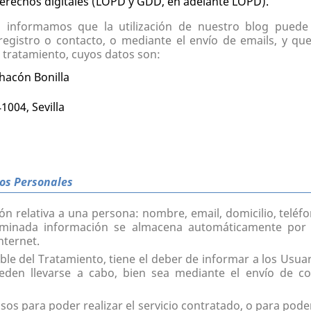
derechos digitales (LOPD y GDD, en adelante LOPD).
informamos que la utilización de nuestro blog puede r
registro o contacto, o mediante el envío de emails, y qu
 tratamiento, cuyos datos son:
Chacón Bonilla
41004, Sevilla
os Personales
n relativa a una persona: nombre, email, domicilio, teléf
erminada información se almacena automáticamente por 
nternet.
e del Tratamiento, tiene el deber de informar a los Usuari
den llevarse a cabo, bien sea mediante el envío de co
sos para poder realizar el servicio contratado, o para pod