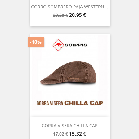
GORRO SOMBRERO PAJA WESTERN...
Precio
Precio
20,95 €
23,28 €
base
-10%
GORRA VISERA CHILLA CAP
Precio
Precio
15,32 €
17,02 €