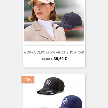
GORRA DEPORTIVA ARIAT SHOW CAP
Precio
Precio
30,60 €
34,00 €
base
-10%