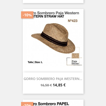
-10%
GORRO SOMBRERO PAJA WESTERN...
Precio
Precio
14,85 €
16,50 €
base
-10%