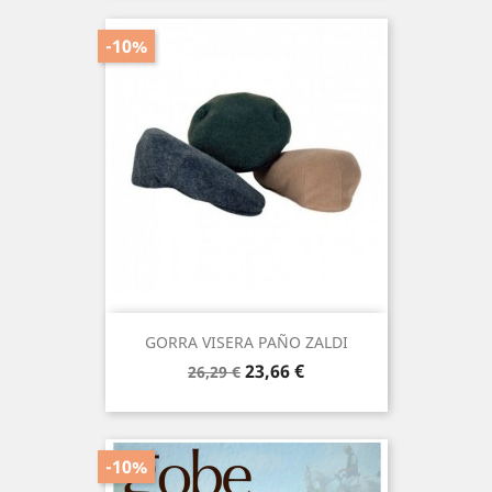
-10%
GORRA VISERA PAÑO ZALDI
Precio
Precio
23,66 €
26,29 €
base
-10%