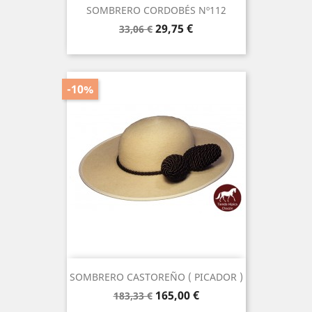
SOMBRERO CORDOBÉS Nº112
Precio
Precio
29,75 €
33,06 €
base
-10%
SOMBRERO CASTOREÑO ( PICADOR )
Precio
Precio
165,00 €
183,33 €
base