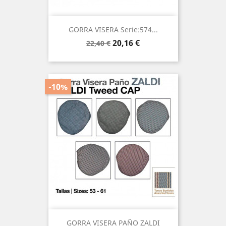
GORRA VISERA Serie:574...
Precio
Precio
20,16 €
22,40 €
base
-10%
GORRA VISERA PAÑO ZALDI