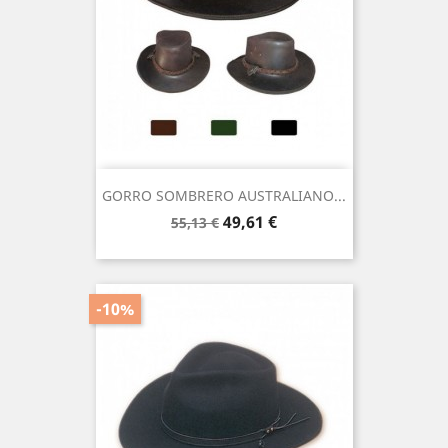
GORRO SOMBRERO AUSTRALIANO...
Precio
Precio
49,61 €
55,13 €
base
-10%