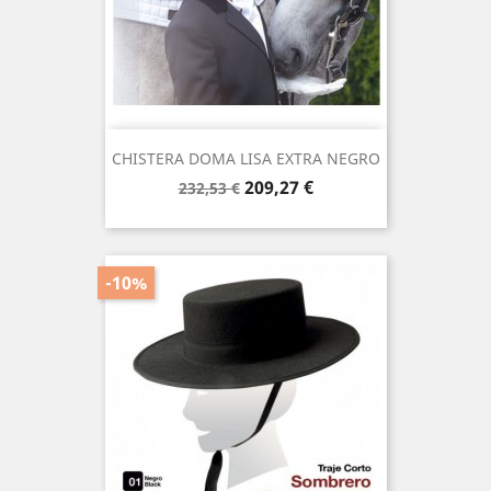
CHISTERA DOMA LISA EXTRA NEGRO
Precio
Precio
209,27 €
232,53 €
base
-10%