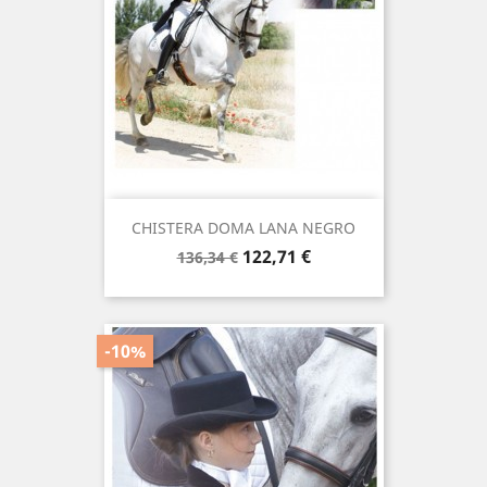
CHISTERA DOMA LANA NEGRO
Precio
Precio
122,71 €
136,34 €
base
-10%