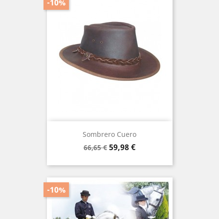
-10%
Sombrero Cuero
Precio
Precio
59,98 €
66,65 €
base
-10%