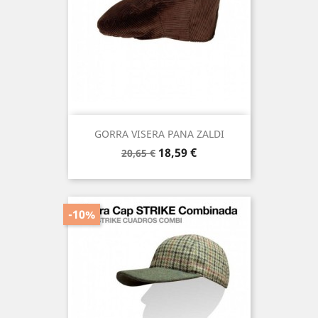
GORRA VISERA PANA ZALDI
Precio
Precio
18,59 €
20,65 €
base
-10%