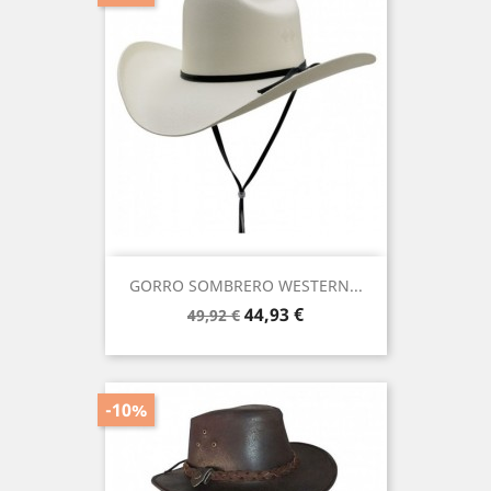
GORRO SOMBRERO WESTERN...
Precio
Precio
44,93 €
49,92 €
base
-10%