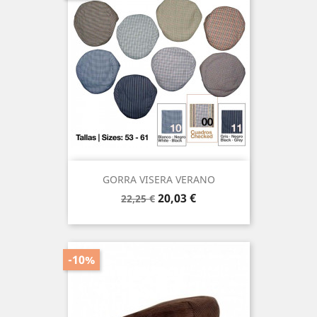
GORRA VISERA VERANO
Precio
Precio
20,03 €
22,25 €
base
-10%