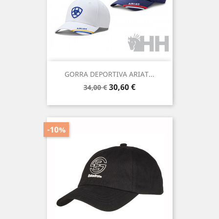
GORRA DEPORTIVA ARIAT...
Precio
Precio
30,60 €
34,00 €
base
-10%