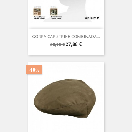
GORRA CAP STRIKE COMBINADA...
Precio
Precio
27,88 €
30,98 €
base
-10%