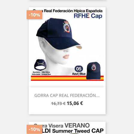
-10%
GORRA CAP REAL FEDERACIÓN...
Precio
Precio
15,06 €
16,73 €
base
-10%