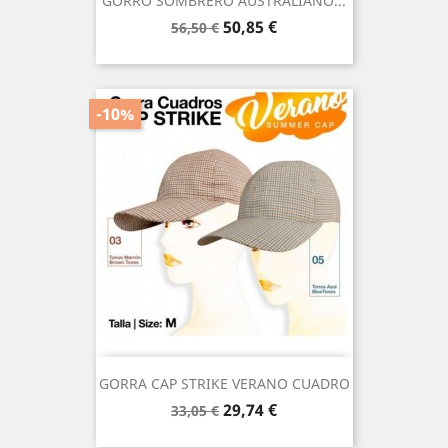
GORRO SOMBRERO AUSTRALIANO...
Precio
Precio
50,85 €
56,50 €
base
-10%
GORRA CAP STRIKE VERANO CUADRO
Precio
Precio
29,74 €
33,05 €
base