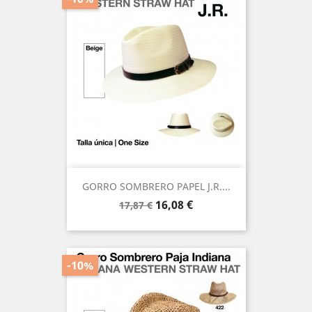
GORRO SOMBRERO PAPEL J.R....
Precio
Precio
16,08 €
17,87 €
base
-10%