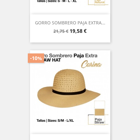
GORRO SOMBRERO PAJA EXTRA...
Precio
Precio
19,58 €
21,75 €
base
-10%