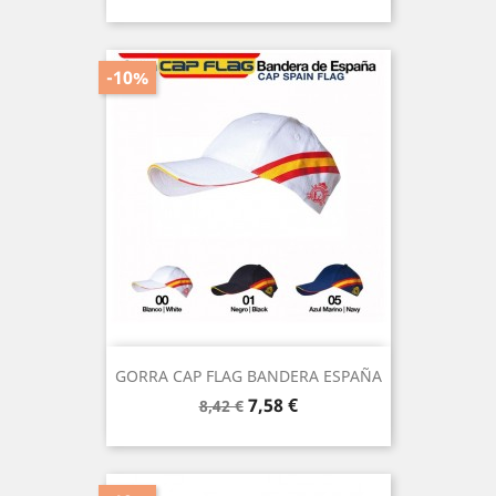
base
-10%
GORRA CAP FLAG BANDERA ESPAÑA
Precio
Precio
7,58 €
8,42 €
base