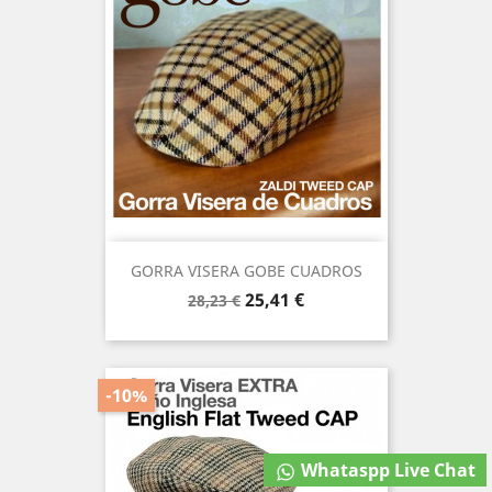
GORRA VISERA GOBE CUADROS
Precio
Precio
25,41 €
28,23 €
base
-10%
Whataspp Live Chat