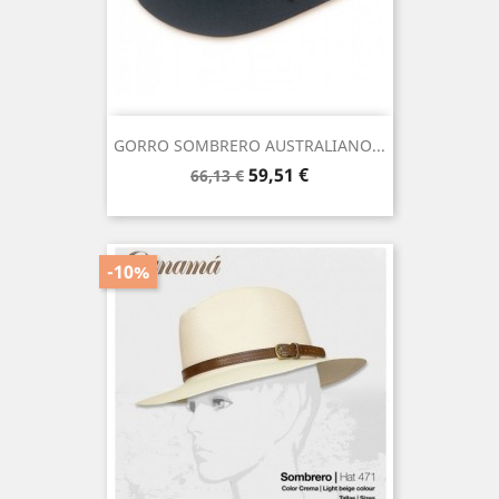
GORRO SOMBRERO AUSTRALIANO...
Precio
Precio
59,51 €
66,13 €
base
-10%