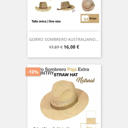
GORRO SOMBRERO AUSTRALIANO...
Precio
Precio
16,08 €
17,87 €
base
-10%