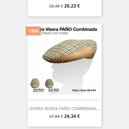
Precio
Precio
20,23 €
22,48 €
base
-10%
GORRA VISERA PAÑO COMBINADA...
Precio
Precio
24,34 €
27,04 €
base