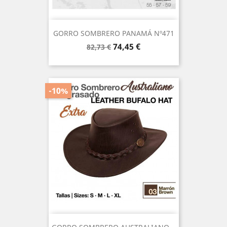
GORRO SOMBRERO PANAMÁ Nº471
Precio
Precio
74,45 €
82,73 €
base
-10%