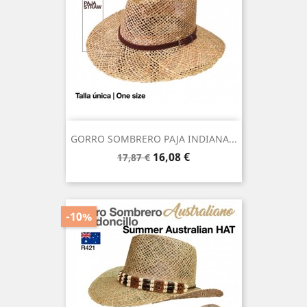
GORRO SOMBRERO PAJA INDIANA...
Precio
Precio
16,08 €
17,87 €
base
-10%