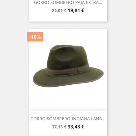
GORRO SOMBRERO PAJA EXTRA...
Precio
Precio
19,81 €
22,01 €
base
-10%
GORRO SOMBRERO INDIANA LANA...
Precio
Precio
33,43 €
37,15 €
base