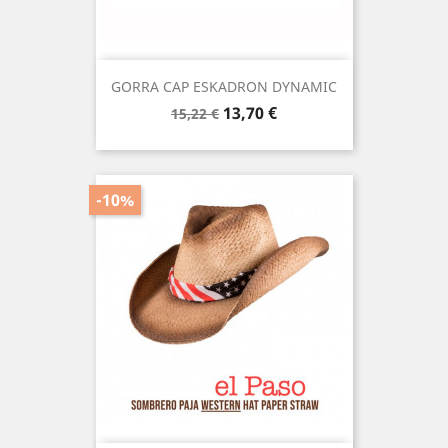
GORRA CAP ESKADRON DYNAMIC
Precio
Precio
13,70 €
15,22 €
base
-10%