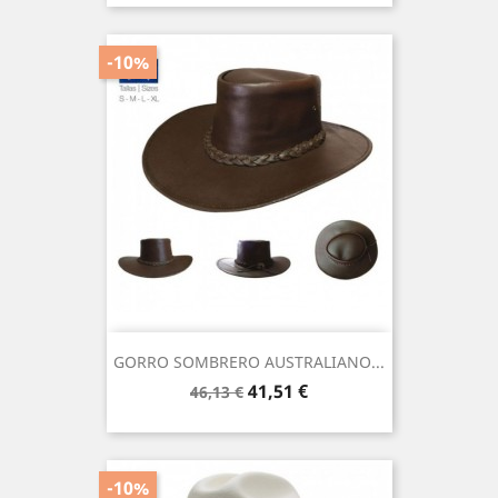
-10%
GORRO SOMBRERO AUSTRALIANO...
Precio
Precio
41,51 €
46,13 €
base
-10%