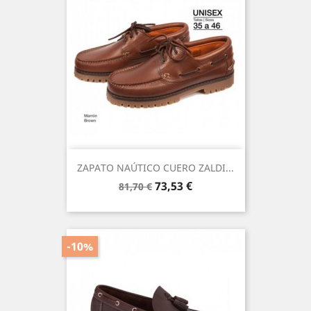
ZAPATO NAÚTICO CUERO ZALDI...
Precio
Precio
73,53 €
81,70 €
base
-10%