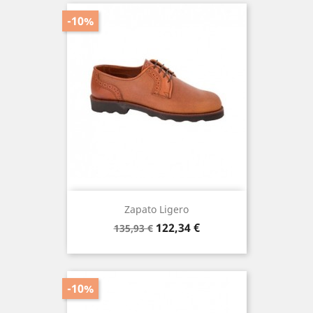
-10%
Zapato Ligero
Precio
Precio
122,34 €
135,93 €
base
-10%