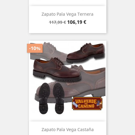
Zapato Pala Vega Ternera
Precio
Precio
106,19 €
117,99 €
base
-10%
Zapato Pala Vega Castaña