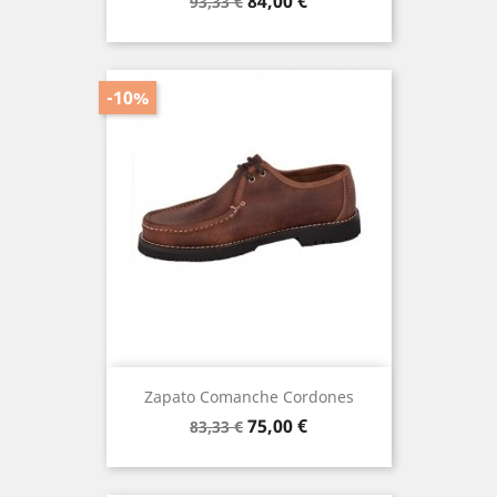
Precio
Precio
84,00 €
93,33 €
base
-10%
Zapato Comanche Cordones
Precio
Precio
75,00 €
83,33 €
base