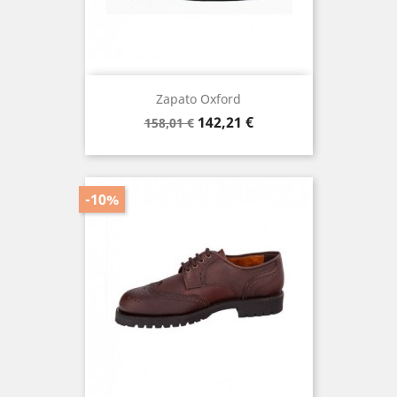
Zapato Oxford
Precio
Precio
142,21 €
158,01 €
base
-10%