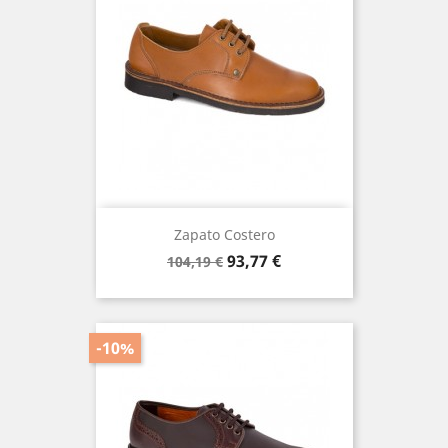
Zapato Costero
Precio
Precio
93,77 €
104,19 €
base
-10%