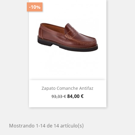
-10%
Zapato Comanche Antifaz
Precio
Precio
84,00 €
93,33 €
base
Mostrando 1-14 de 14 artículo(s)