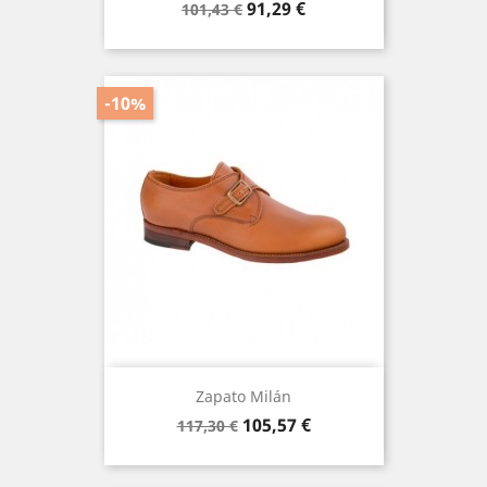
Precio
Precio
91,29 €
101,43 €
base
-10%
Zapato Milán
Precio
Precio
105,57 €
117,30 €
base