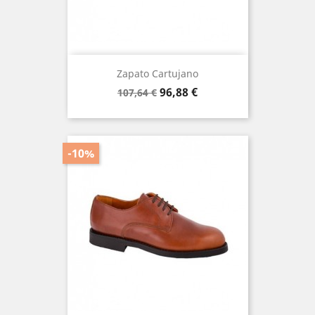
Zapato Cartujano
Precio
Precio
96,88 €
107,64 €
base
-10%