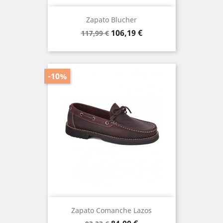
Zapato Blucher
Precio
Precio
106,19 €
117,99 €
base
-10%
Zapato Comanche Lazos