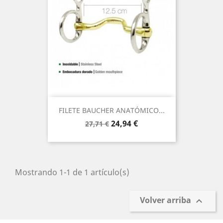
FILETE BAUCHER ANATÓMICO...
Precio
Precio
24,94 €
27,71 €
base
Mostrando 1-1 de 1 artículo(s)
Volver arriba
