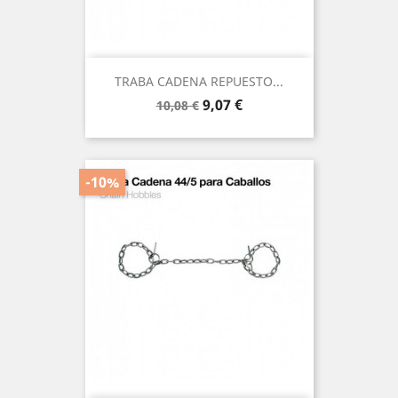
TRABA CADENA REPUESTO...
Precio
Precio
9,07 €
10,08 €
base
-10%