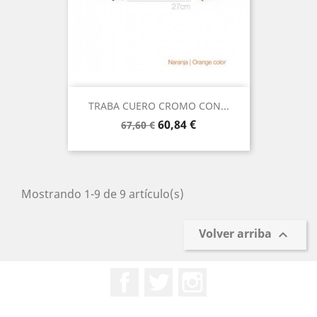
TRABA CUERO CROMO CON...
Precio
Precio
60,84 €
67,60 €
base
Mostrando 1-9 de 9 artículo(s)
Volver arriba

Facebook
Twitter
Instagram