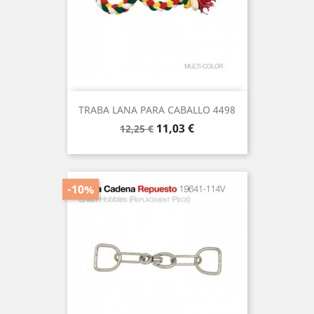
TRABA LANA PARA CABALLO 4498
Precio
Precio
11,03 €
12,25 €
base
-10%