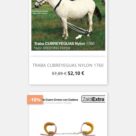
TRABA CUBREYEGUAS NYLON 1760
Precio
Precio
52,10 €
57,89 €
base
-10%