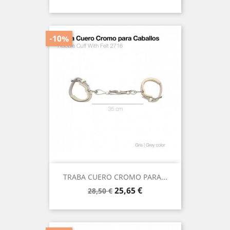
base
-10%
TRABA CUERO CROMO PARA...
Precio
Precio
25,65 €
28,50 €
base