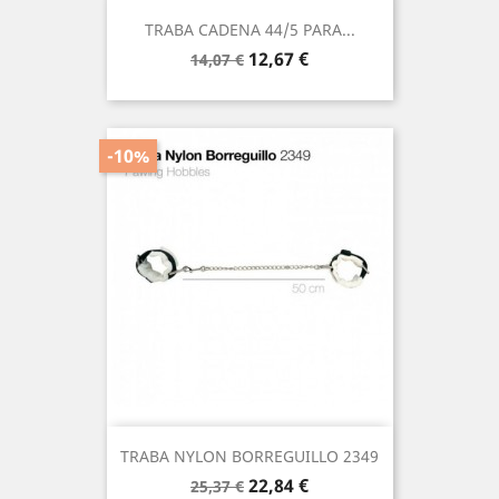
TRABA CADENA 44/5 PARA...
Precio
Precio
12,67 €
14,07 €
base
-10%
TRABA NYLON BORREGUILLO 2349
Precio
Precio
22,84 €
25,37 €