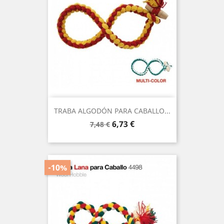
TRABA ALGODÓN PARA CABALLO...
Precio
Precio
6,73 €
7,48 €
base
-10%