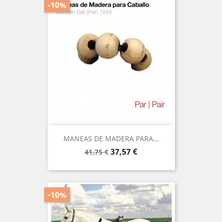
-10%
MANEAS DE MADERA PARA...
Precio
Precio
37,57 €
41,75 €
base
-10%