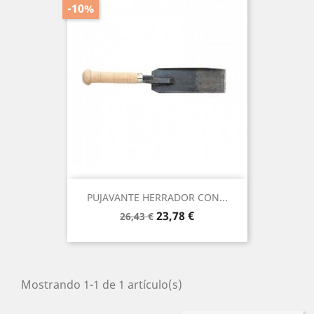
-10%
PUJAVANTE HERRADOR CON...
Precio
Precio
23,78 €
26,43 €
base
Mostrando 1-1 de 1 artículo(s)