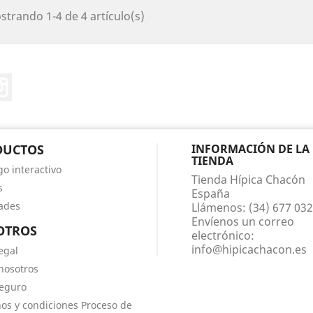
trando 1-4 de 4 artículo(s)
ter
Instagram
DUCTOS
INFORMACIÓN DE LA
TIENDA
go interactivo
Tienda Hípica Chacón
s
España
ades
Llámenos:
(34) 677 03
Envíenos un correo
OTROS
electrónico:
info@hipicachacon.es
egal
nosotros
eguro
os y condiciones Proceso de