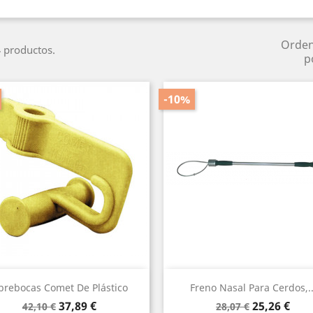
Orde
 productos.
p
-10%
Vista rápida
Vista rápida


brebocas Comet De Plástico
Freno Nasal Para Cerdos,..
Precio
Precio
Precio
Precio
37,89 €
25,26 €
42,10 €
28,07 €