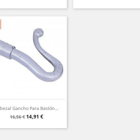
base
base
Vista rápida

bezal Gancho Para Bastón...
Precio
Precio
14,91 €
16,56 €
base