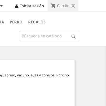
shopping_cart


Carrito
(0)
Iniciar sesión
ÍA
PERRO
REGALOS

o/Caprino, vacuno, aves y conejos, Porcino