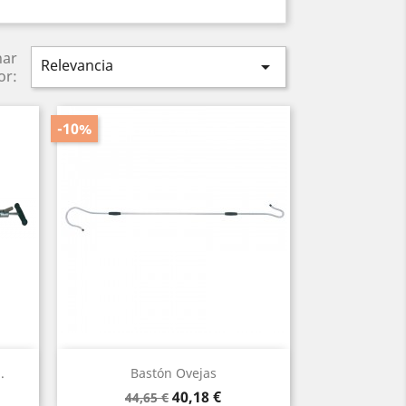
nar
Relevancia

or:
-10%
Vista rápida

.
Bastón Ovejas
Precio
Precio
40,18 €
44,65 €