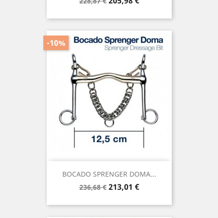
Precio
Precio
205,98 €
228,87 €
base
-10%
BOCADO SPRENGER DOMA...
Precio
Precio
213,01 €
236,68 €
base