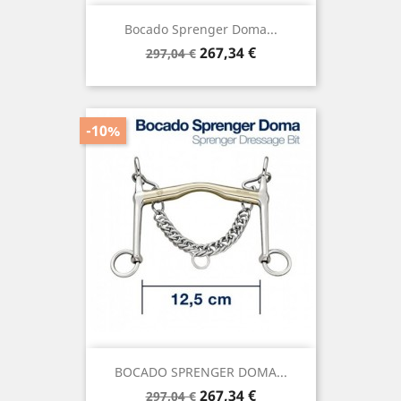
Bocado Sprenger Doma...
Precio
Precio
267,34 €
297,04 €
base
-10%
BOCADO SPRENGER DOMA...
Precio
Precio
267,34 €
297,04 €