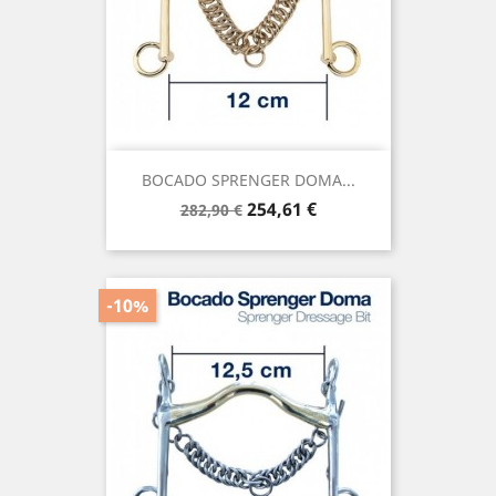
BOCADO SPRENGER DOMA...
Precio
Precio
254,61 €
282,90 €
base
-10%