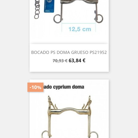
BOCADO PS DOMA GRUESO PS21952
Precio
Precio
63,84 €
70,93 €
base
-10%