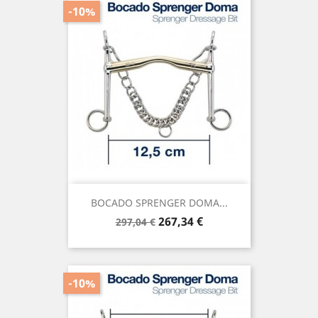
-10%
BOCADO SPRENGER DOMA...
Precio
Precio
267,34 €
297,04 €
base
-10%