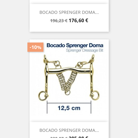
BOCADO SPRENGER DOMA...
Precio
Precio
176,60 €
196,23 €
base
-10%
BOCADO SPRENGER DOMA...