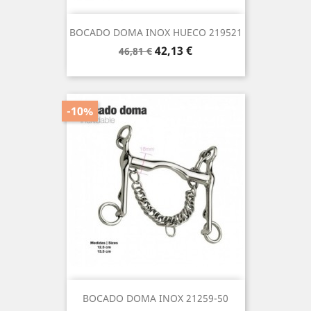
BOCADO DOMA INOX HUECO 219521
Precio
Precio
42,13 €
46,81 €
base
-10%
BOCADO DOMA INOX 21259-50