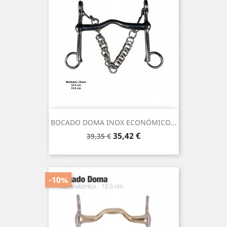
BOCADO DOMA INOX ECONÓMICO...
Precio
Precio
35,42 €
39,35 €
base
-10%