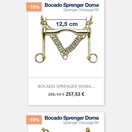
-10%
BOCADO SPRENGER DOMA...
Precio
Precio
257,53 €
286,14 €
base
-10%