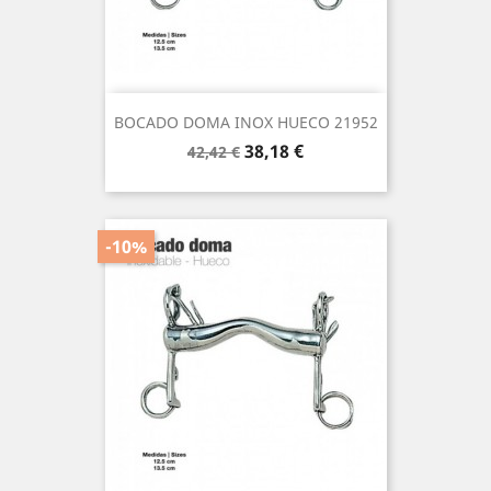
BOCADO DOMA INOX HUECO 21952
Precio
Precio
38,18 €
42,42 €
base
-10%