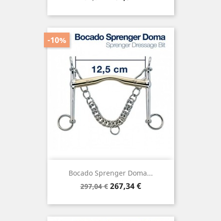
base
-10%
Bocado Sprenger Doma...
Precio
Precio
267,34 €
297,04 €
base