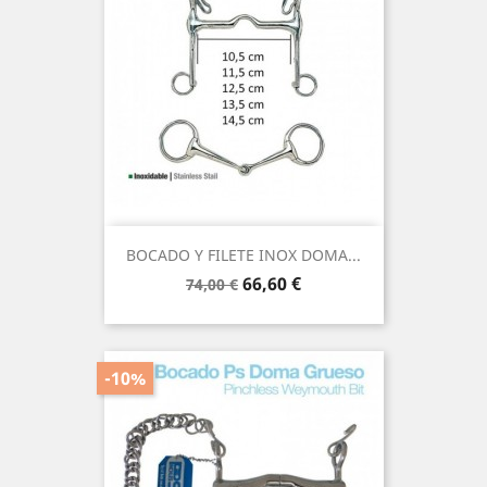
BOCADO Y FILETE INOX DOMA...
Precio
Precio
66,60 €
74,00 €
base
-10%