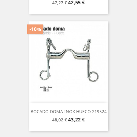
Precio
Precio
42,55 €
47,27 €
base
-10%
BOCADO DOMA INOX HUECO 219524
Precio
Precio
43,22 €
48,02 €
base