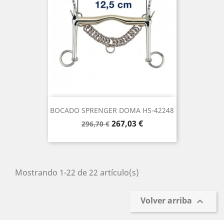
BOCADO SPRENGER DOMA HS-42248
Precio
Precio
267,03 €
296,70 €
base
Mostrando 1-22 de 22 artículo(s)
Volver arriba
