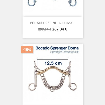
BOCADO SPRENGER DOMA...
Precio
Precio
267,34 €
297,04 €
base
-10%