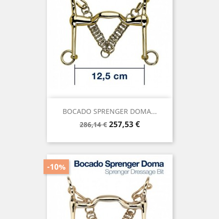
BOCADO SPRENGER DOMA...
Precio
Precio
257,53 €
286,14 €
base
-10%