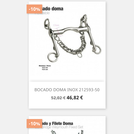
-10%
BOCADO DOMA INOX 212593-50
Precio
Precio
46,82 €
52,02 €
base
-10%