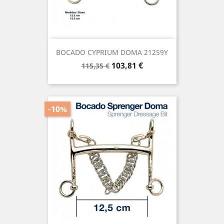
BOCADO CYPRIUM DOMA 21259Y
Precio
Precio
103,81 €
115,35 €
base
-10%