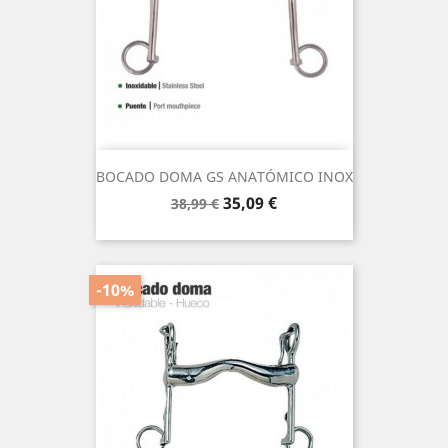
BOCADO DOMA GS ANATÓMICO INOX
Precio
Precio
35,09 €
38,99 €
base
-10%