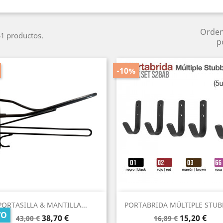
Orde
1 productos.
p
-10%
Vista rápida
Vista rápida


PORTASILLA & MANTILLA...
PORTABRIDA MÚLTIPLE STUBB
VO
Precio
Precio
Precio
Precio
38,70 €
15,20 €
43,00 €
16,89 €