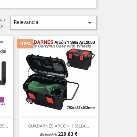
nar
Relevancia

or:
-10%
Vista rápida

S...
GUADARNÉS ARCÓN 1 SILLA...
Precio
Precio
229,83 €
255,37 €