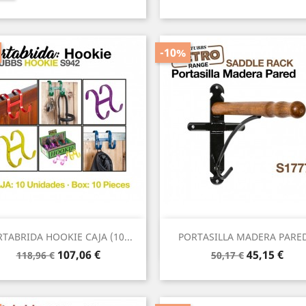
base
base
-10%
Vista rápida
Vista rápida


TABRIDA HOOKIE CAJA (10...
PORTASILLA MADERA PARED.
Precio
Precio
Precio
Precio
107,06 €
45,15 €
118,96 €
50,17 €
base
base