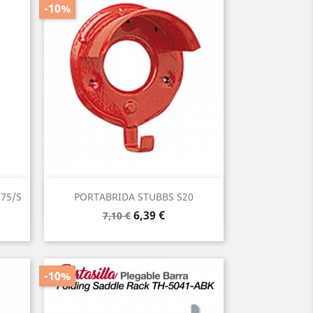
-10%
Vista rápida

75/S
PORTABRIDA STUBBS S20
Precio
Precio
6,39 €
7,10 €
base
-10%