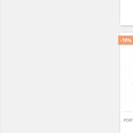
-10%
PORT