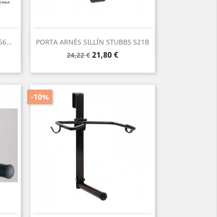
Vista rápida

6...
PORTA ARNÉS SILLÍN STUBBS S21B
Precio
Precio
21,80 €
24,22 €
base
-10%