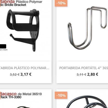
-10%
Vista rápida
Vista rápida


ABRIDA PLÁSTICO POLYMAR...
PORTABRIDA PORTÁTIL 4" 36S
Precio
Precio
Precio
Precio
3,17 €
2,80 €
3,52 €
3,11 €
base
base
-10%