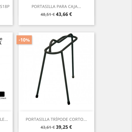
Vista rápida

 S18P
PORTASILLA PARA CAJA...
Precio
Precio
43,66 €
48,51 €
base
-10%
Vista rápida

E...
PORTASILLA TRÍPODE CORTO...
Precio
Precio
39,25 €
43,61 €