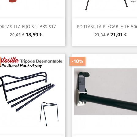
Vista rápida
Vista rápida


ORTASILLA FIJO STUBBS S17
PORTASILLA PLEGABLE TH-506
Precio
Precio
Precio
Precio
18,59 €
21,01 €
20,65 €
23,34 €
base
base
-10%