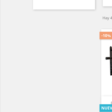
Hay 4
-10%
NUE