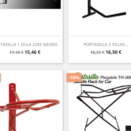
Vista rápida
Vista rápida


TASILLA 1 SILLA 2285 NEGRO
PORTASILLA 2 SILLAS...
Precio
Precio
Precio
Precio
15,46 €
16,50 €
17,18 €
18,33 €
base
base
-10%