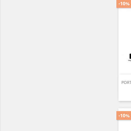
-10%
PORT
-10%