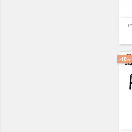
P
-10%