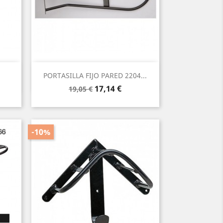
Vista rápida

PORTASILLA FIJO PARED 2204...
Precio
Precio
17,14 €
19,05 €
base
-10%