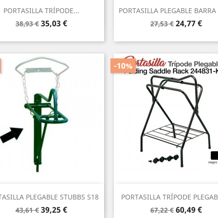
Vista rápida
Vista rápida


PORTASILLA TRÍPODE...
PORTASILLA PLEGABLE BARRA
Precio
Precio
Precio
Precio
35,03 €
24,77 €
38,93 €
27,53 €
base
base
-10%
Vista rápida
Vista rápida


ASILLA PLEGABLE STUBBS S18
PORTASILLA TRÍPODE PLEGABL
Precio
Precio
Precio
Precio
39,25 €
60,49 €
43,61 €
67,22 €