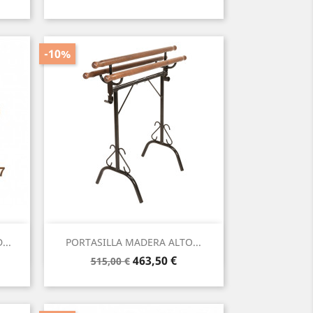
base
-10%
Vista rápida

..
PORTASILLA MADERA ALTO...
Precio
Precio
463,50 €
515,00 €
base