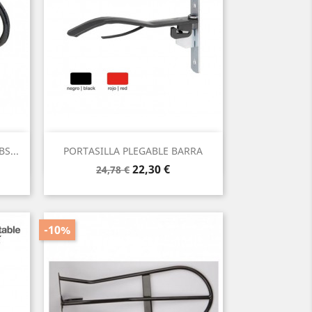
Vista rápida

S...
PORTASILLA PLEGABLE BARRA
Precio
Precio
22,30 €
24,78 €
base
-10%