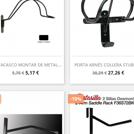
Vista rápida
Vista rápida


ACASCO MONTAR DE METAL...
PORTA ARNÉS COLLERA STUBB
Precio
Precio
Precio
Precio
5,17 €
27,26 €
5,75 €
30,29 €
base
base
-10%