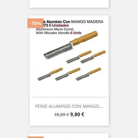
base
-10%
PEINE ALUMINIO CON MANGO...
Precio
Precio
9,80 €
10,89 €
base