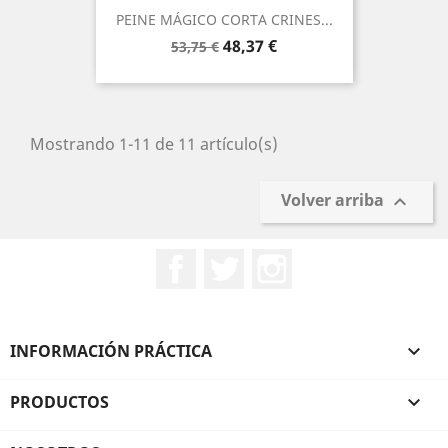
PEINE MÁGICO CORTA CRINES...
Precio
Precio
48,37 €
53,75 €
base
Mostrando 1-11 de 11 artículo(s)
Volver arriba

Facebook
Twitter
Instagram
INFORMACIÓN PRÁCTICA

PRODUCTOS
