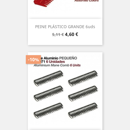
PEINE PLÁSTICO GRANDE 6uds
Precio
Precio
4,60 €
5,11 €
base
-10%