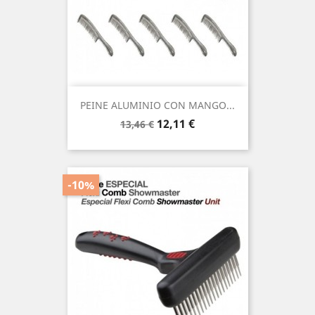
PEINE ALUMINIO CON MANGO...
Precio
Precio
12,11 €
13,46 €
base
-10%