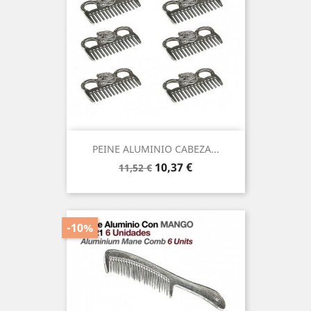
PEINE ALUMINIO CABEZA...
Precio
Precio
10,37 €
11,52 €
base
-10%