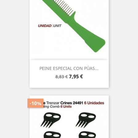
PEINE ESPECIAL CON PÚAS...
Precio
Precio
7,95 €
8,83 €
base
-10%