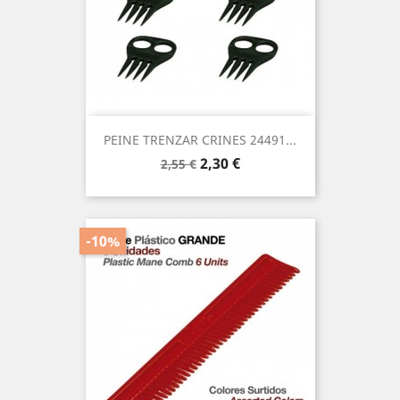
PEINE TRENZAR CRINES 24491...
Precio
Precio
2,30 €
2,55 €
base
-10%