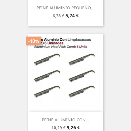
PEINE ALUMINIO PEQUEÑO...
Precio
Precio
5,74 €
6,38 €
base
-10%
PEINE ALUMINIO CON...
Precio
Precio
9,26 €
10,29 €