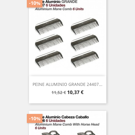
-10%
PEINE ALUMINIO GRANDE 24407...
Precio
Precio
10,37 €
11,52 €
base
-10%